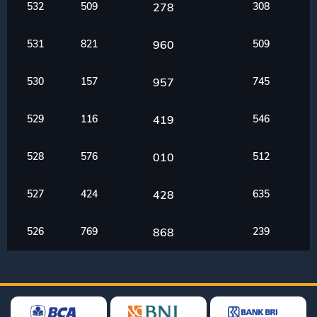
532
509
278
308
Referral
531
821
960
509
Promosi
530
157
957
745
529
116
419
546
Hubungi
Kami
528
576
010
512
Download
527
424
428
635
026 ©
OTOGEL
l right
526
769
868
239
eserved