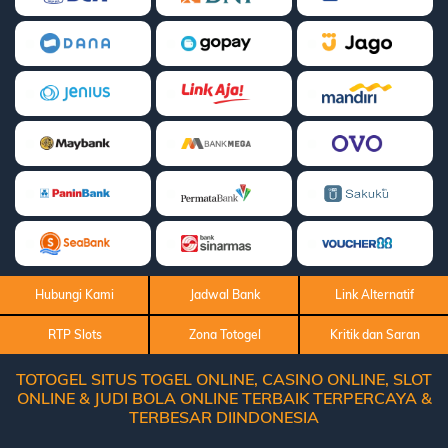
Hubungi Kami
Jadwal Bank
Link Alternatif
RTP Slots
Zona Totogel
Kritik dan Saran
TOTOGEL SITUS TOGEL ONLINE, CASINO ONLINE, SLOT
ONLINE & JUDI BOLA ONLINE TERBAIK TERPERCAYA &
TERBESAR DIINDONESIA