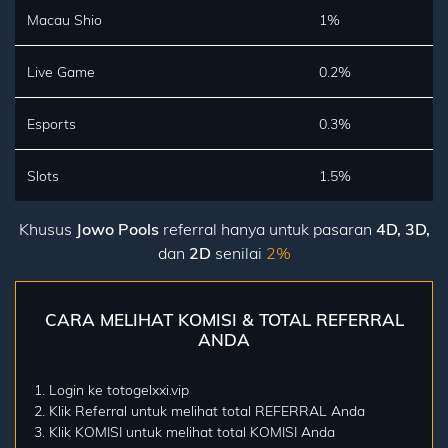
Macau Shio
1%
Live Game
0.2%
Esports
0.3%
Slots
1.5%
Khusus
Jowo Pools
referral hanya untuk pasaran
4D, 3D,
dan
2D
senilai
2%
CARA MELIHAT KOMISI & TOTAL REFERRAL
ANDA
Login ke totogelxxi.vip
Klik Referral untuk melihat total REFERRAL Anda
Klik KOMISI untuk melihat total KOMISI Anda